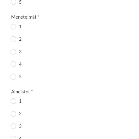
5
Menetelmät
*
1
2
3
4
5
Aineistot
*
1
2
3
4