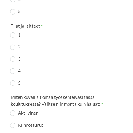
5
Tilat ja laitteet
*
1
2
3
4
5
Miten kuvailisit omaa työskentelyäsi tässä
koulutuksessa? Valitse niin monta kuin haluat:
*
Aktiivinen
Kiinnostunut