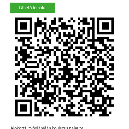
Lähetä lomake
Ajokortti työelämään koulutus palaute