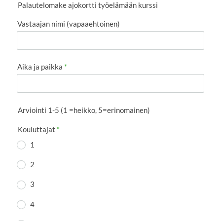
Palautelomake ajokortti työelämään kurssi
Vastaajan nimi (vapaaehtoinen)
Aika ja paikka
*
Arviointi 1-5 (1 =heikko, 5=erinomainen)
Kouluttajat
*
1
2
3
4