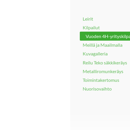
Leirit
Kilpailut
Vuoden 4H-yrityskilpa
Meillä ja Maailmalla
Kuvagalleria
Reilu Teko säkkikeräys
Metalliromunkeräys
Toimintakertomus
Nuorisovaihto