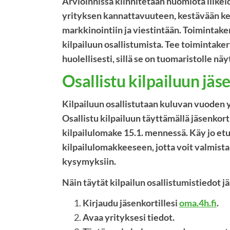
Arvioinnissa kiinnitetään huomiota liike
yrityksen kannattavuuteen, kestävään k
markkinointiin ja viestintään. Toimintak
kilpailuun osallistumista. Tee toiminta
huolellisesti, sillä se on tuomaristolle nä
Osallistu kilpailuun jäs
Kilpailuun osallistutaan kuluvan vuoden y
Osallistu kilpailuun täyttämällä jäsenkort
kilpailulomake 15.1. mennessä. Käy jo e
kilpailulomakkeeseen, jotta voit valmis
kysymyksiin.
Näin täytät kilpailun osallistumistiedot jä
Kirjaudu jäsenkortillesi
oma.4h.fi
.
Avaa yrityksesi tiedot.