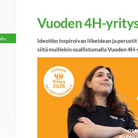
Vuoden 4H-yritys
ilu
Ideoitko inspiroivan liikeidean ja perust
siitä muillekin osallistumalla Vuoden 4H-y