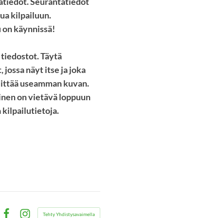
atiedot. Seurantatiedot
ua kilpailuun.
u on käynnissä!
 tiedostot. Täytä
 jossa näyt itse ja joka
liittää useamman kuvan.
minen on vietävä loppuun
kilpailutietoja.
Tehty Yhdistysavaimella