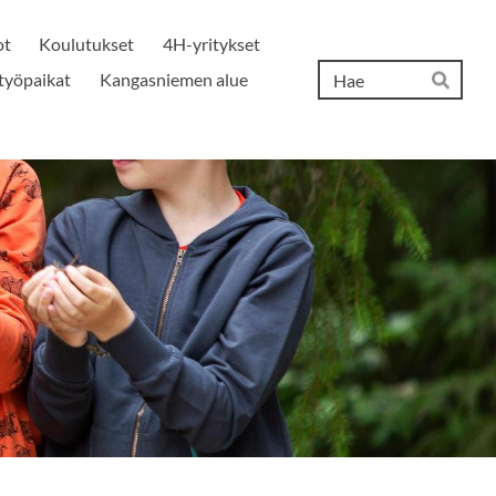
ot
Koulutukset
4H-yritykset
Hak
työpaikat
Kangasniemen alue
Hae