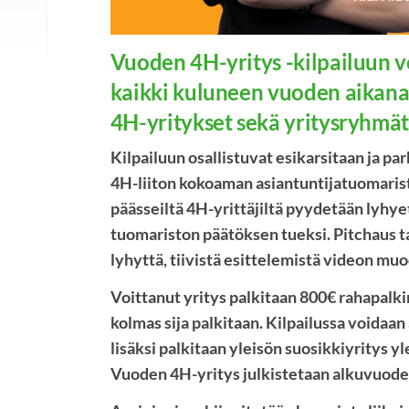
Vuoden 4H-yritys -kilpailuun vo
kaikki kuluneen vuoden aikana
4H-yritykset sekä yritysryhmät
Kilpailuun osallistuvat esikarsitaan ja p
4H-liiton kokoaman asiantuntijatuomaristo
päässeiltä 4H-yrittäjiltä pyydetään lyhy
tuomariston päätöksen tueksi. Pitchaus ta
lyhyttä, tiivistä esittelemistä videon mu
Voittanut yritys palkitaan 800€ rahapalki
kolmas sija palkitaan. Kilpailussa voidaan
lisäksi palkitaan yleisön suosikkiyritys y
Vuoden 4H-yritys julkistetaan alkuvuode