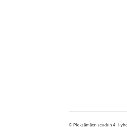
©
Pieksämäen seudun 4H-yhdi