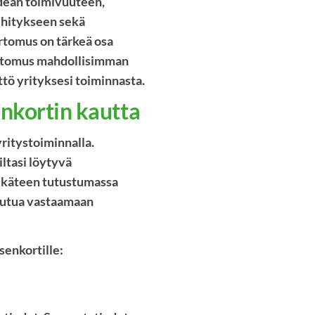
idean toimivuuteen,
ehitykseen sekä
ertomus on tärkeä osa
kertomus mahdollisimman
yttö yrityksesi toiminnasta.
enkortin kautta
ritystoiminnalla.
iltasi löytyvä
tukäteen tutustumassa
tautua vastaamaan
senkortille: