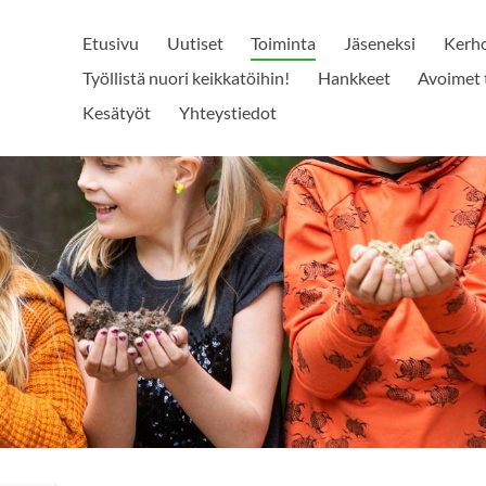
Etusivu
Uutiset
Toiminta
Jäseneksi
Kerh
Työllistä nuori keikkatöihin!
Hankkeet
Avoimet 
Kesätyöt
Yhteystiedot