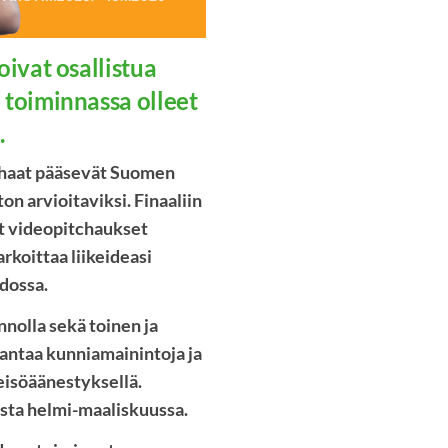
ivat osallistua
 toiminnassa olleet
.
arhaat pääsevät Suomen
n arvioitaviksi. Finaaliin
et videopitchaukset
rkoittaa liikeideasi
odossa.
nnolla sekä toinen ja
 antaa kunniamainintoja ja
leisöäänestyksellä.
sta helmi-maaliskuussa.