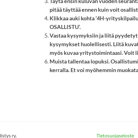
Täytä ensin kuluvan vuoden seurant
pitää täyttää ennen kuin voit osallist
Klikkaa auki kohta ’4H-yrityskilpail
OSALLISTU’.
Vastaa kysymyksiin ja liitä pyydetyt
kysymykset huolellisesti. Liitä kuvat,
myös kuvaa yritystoimintaasi. Voit 
Muista tallentaa lopuksi. Osallistu
kerralla. Et voi myöhemmin muokata 
stys ry.
Tietosuojaseloste