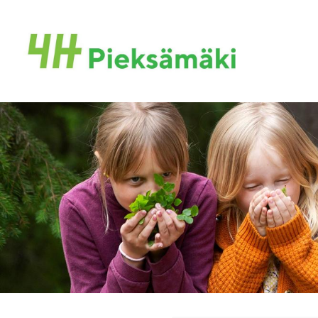
Siirry
sivun
Pieksämäen seudun 4H-yhdistys
sisältöön