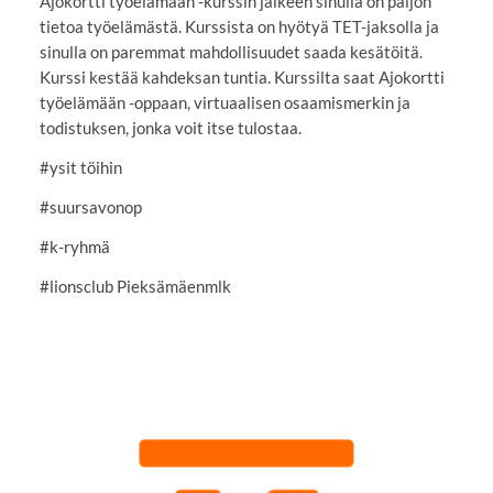
Ajokortti työelämään -kurssin jälkeen sinulla on paljon
tietoa työelämästä. Kurssista on hyötyä TET-jaksolla ja
sinulla on paremmat mahdollisuudet saada kesätöitä.
Kurssi kestää kahdeksan tuntia. Kurssilta saat Ajokortti
työelämään -oppaan, virtuaalisen osaamismerkin ja
todistuksen, jonka voit itse tulostaa.
#ysit töihin
#suursavonop
#k-ryhmä
#lionsclub Pieksämäenmlk