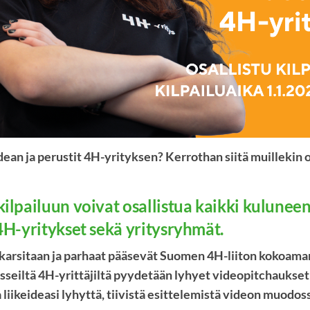
idean ja perustit 4H-yrityksen? Kerrothan siitä muillekin
ilpailuun voivat osallistua kaikki kulune
4H-yritykset sekä yritysryhmät.
sikarsitaan ja parhaat pääsevät Suomen 4H-liiton kokoam
päässeiltä 4H-yrittäjiltä pyydetään lyhyet videopitchauks
 liikeideasi lyhyttä, tiivistä esittelemistä videon muodos