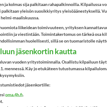
en ja kolmas sija palkitaan rahapalkinnoilla. Kilpailussa v
i palkitaan yleisön suosikkiyritys yleisöäänestyksellä. 
 helmi-maaliskuussa.
 huomiota liikeidean toimivuuteen, yrityksen kannattav
ntiin ja viestintään. Toimintakertomus on tärkeä osa kil
llisimman huolellisesti, sillä se on tuomaristolle näytt
iluun jäsenkortin kautta
uluvan vuoden yritystoiminnalla. Osallistu kilpailuun täyt
.1. mennessä. Käy jo etukäteen tutustumassa kilpailulom
 kysymyksiin.
istumistiedot jäsenkortille:
esi
oma.4h.fi
.
t.