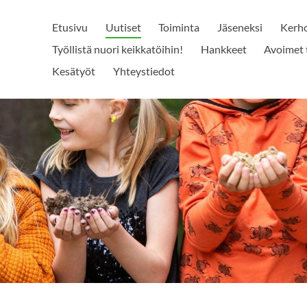
Etusivu
Uutiset
Toiminta
Jäseneksi
Kerh
Työllistä nuori keikkatöihin!
Hankkeet
Avoimet 
Kesätyöt
Yhteystiedot