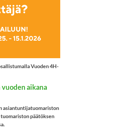
 osallistumalla Vuoden 4H-
en vuoden aikana
an asiantuntijatuomariston
et tuomariston päätöksen
sa.