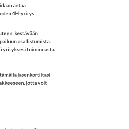
oidaan antaa
Vuoden 4H-yritys
uuteen, kestävään
pailuun osallistumista.
ö yrityksesi toiminnasta.
tämällä jäsenkortiltasi
akkeeseen, jotta voit