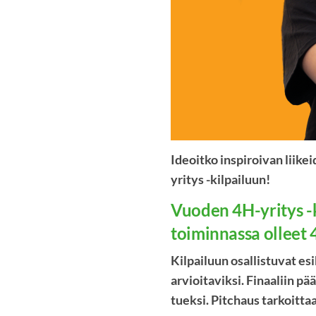
Ideoitko inspiroivan liike
yritys -kilpailuun!
Vuoden 4H-yritys -k
toiminnassa olleet 
Kilpailuun osallistuvat e
arvioitaviksi. Finaaliin 
tueksi. Pitchaus tarkoittaa