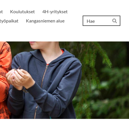
ot
Koulutukset
4H-yritykset
Hak
työpaikat
Kangasniemen alue
Hae