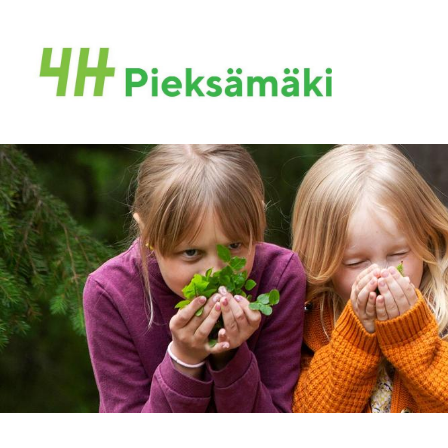
Siirry
sivun
Pieksämäen seudun 4H-yhdistys
sisältöön