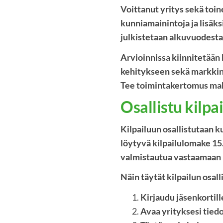
Voittanut yritys sekä toin
kunniamainintoja ja lisäks
julkistetaan alkuvuodesta
Arvioinnissa kiinnitetään
kehitykseen sekä markkinoi
Tee toimintakertomus mahdo
Osallistu kilpa
Kilpailuun osallistutaan k
löytyvä kilpailulomake 15
valmistautua vastaamaan
Näin täytät kilpailun osall
Kirjaudu jäsenkortill
Avaa yrityksesi tiedo